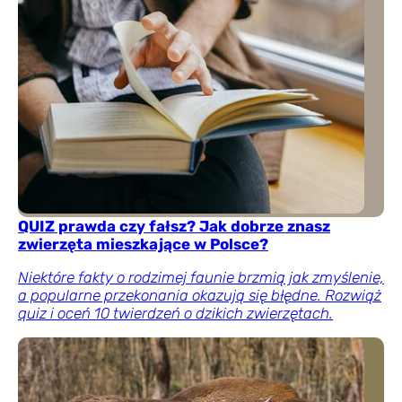
QUIZ prawda czy fałsz? Jak dobrze znasz
zwierzęta mieszkające w Polsce?
Niektóre fakty o rodzimej faunie brzmią jak zmyślenie,
a popularne przekonania okazują się błędne. Rozwiąż
quiz i oceń 10 twierdzeń o dzikich zwierzętach.