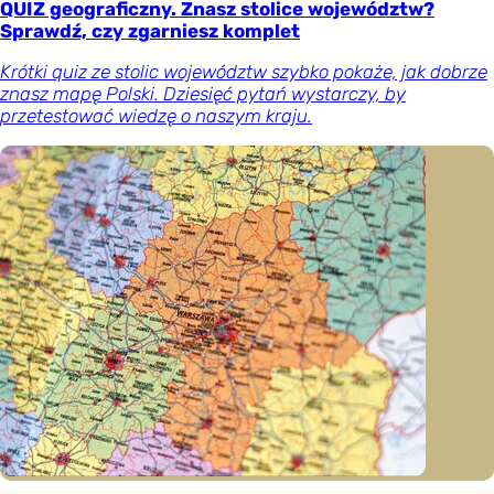
QUIZ geograficzny. Znasz stolice województw?
Sprawdź, czy zgarniesz komplet
Krótki quiz ze stolic województw szybko pokaże, jak dobrze
znasz mapę Polski. Dziesięć pytań wystarczy, by
przetestować wiedzę o naszym kraju.