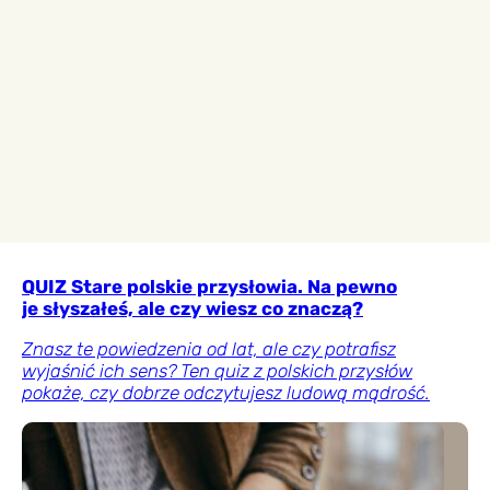
QUIZ Stare polskie przysłowia. Na pewno
je słyszałeś, ale czy wiesz co znaczą?
Znasz te powiedzenia od lat, ale czy potrafisz
wyjaśnić ich sens? Ten quiz z polskich przysłów
pokaże, czy dobrze odczytujesz ludową mądrość.