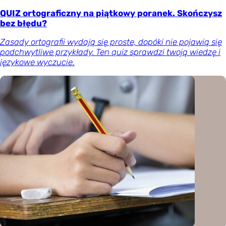
QUIZ ortograficzny na piątkowy poranek. Skończysz
bez błędu?
Zasady ortografii wydają się proste, dopóki nie pojawią się
podchwytliwe przykłady. Ten quiz sprawdzi twoją wiedzę i
językowe wyczucie.