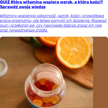
QUIZ Która witamina wspiera wzrok, a która kości?
Sprawdź swoją wiedzę
Witaminy wspierają odporność, wzrok, kości i prawidłową
pracę organizmu, ale łatwo pomylić ich działanie. Rozwiąż
quiz i przekonaj się, czy naprawdę dobrze znasz ich rolę
oraz najważniejsze źródła.