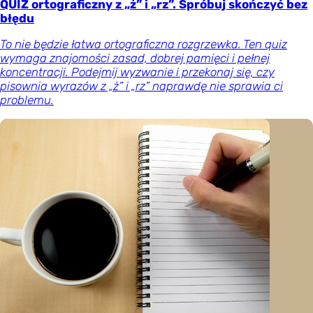
QUIZ ortograficzny z „ż” i „rz”. Spróbuj skończyć bez
błędu
To nie będzie łatwa ortograficzna rozgrzewka. Ten quiz
wymaga znajomości zasad, dobrej pamięci i pełnej
koncentracji. Podejmij wyzwanie i przekonaj się, czy
pisownia wyrazów z „ż” i „rz” naprawdę nie sprawia ci
problemu.