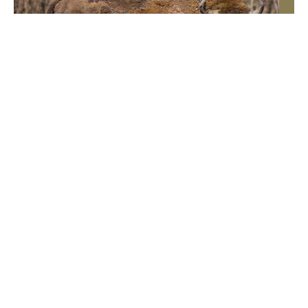
QUIZ Masz pamięć do polskich przysłów?
Spróbuj uzupełnić początek
Wiele przysłów znamy niemal na pamięć. Problem
zaczyna się wtedy, gdy trzeba przypomnieć sobie ich
dokładne brzmienie. Dopasuj właściwy początek do
podanego zakończenia i przekonaj się, jak dobrze
znasz polskie powiedzenia.