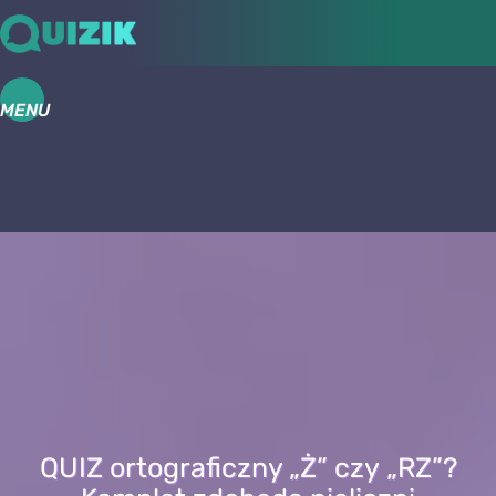
MENU
QUIZ ortograficzny „Ż” czy „RZ”?