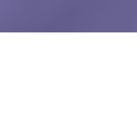
WIĘCEJ QUIZÓW
Te słowa Polacy mylą najczęściej. Na pewno
je znasz?
„CH” czy „H”? Zdecyduj, który wyraz