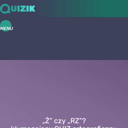
MENU
„Ż” czy „RZ”?