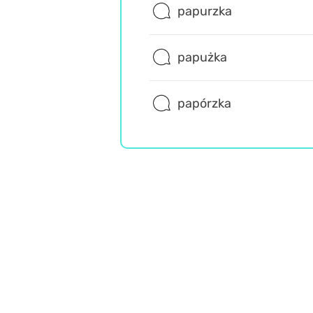
papurzka
papużka
papórzka
Język polski
Trudne
Wiedza ogólna
Misz Masz