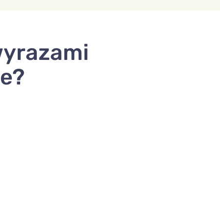
wyrazami
ie?