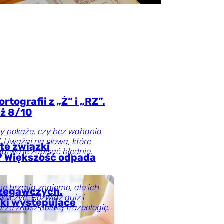
gólna
rtografii z „Ż” i „RZ”.
ż 8/10
ny pokaże, czy bez wahania
”. Uważaj na słowa, które
te związki
łatwo je zapisać błędnie.
? Większość odpada
ne brzmią znajomo, ale ich
rzegawczych.
skoczyć. Rozwiąż quiz i
ki występujące
brze znasz polską frazeologię.