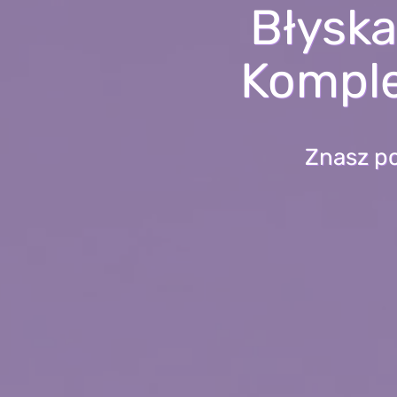
Błyska
Kompl
Znasz p