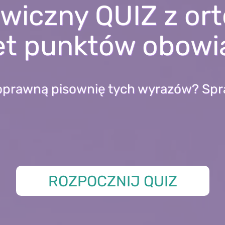
wiczny QUIZ z orto
et punktów obowi
oprawną pisownię tych wyrazów? Spra
ROZPOCZNIJ QUIZ