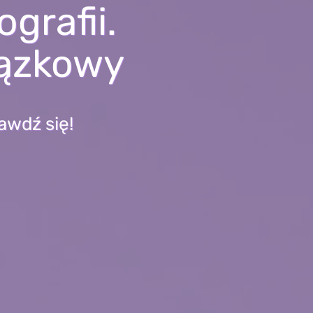
grafii.
ązkowy
wdź się!