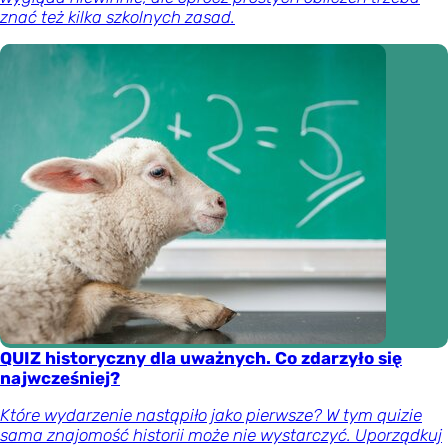
znać też kilka szkolnych zasad.
QUIZ historyczny dla uważnych. Co zdarzyło się
najwcześniej?
Które wydarzenie nastąpiło jako pierwsze? W tym quizie
sama znajomość historii może nie wystarczyć. Uporządkuj