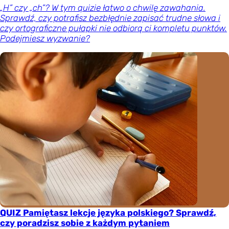
„H” czy „ch”? W tym quizie łatwo o chwilę zawahania.
Sprawdź, czy potrafisz bezbłędnie zapisać trudne słowa i
czy ortograficzne pułapki nie odbiorą ci kompletu punktów.
Podejmiesz wyzwanie?
QUIZ Pamiętasz lekcje języka polskiego? Sprawdź,
czy poradzisz sobie z każdym pytaniem