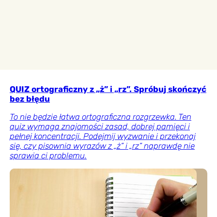
QUIZ ortograficzny z „ż” i „rz”. Spróbuj skończyć
bez błędu
To nie będzie łatwa ortograficzna rozgrzewka. Ten
quiz wymaga znajomości zasad, dobrej pamięci i
pełnej koncentracji. Podejmij wyzwanie i przekonaj
się, czy pisownia wyrazów z „ż” i „rz” naprawdę nie
sprawia ci problemu.