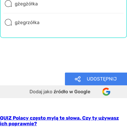
gżegżółka
gżegrzółka
Język polski
Trudne
UDOSTĘPNIJ
Dodaj jako
źródło w Google
QUIZ Polacy często mylą te słowa. Czy ty używasz
ich poprawnie?