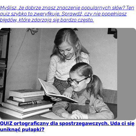
Myślisz, że dobrze znasz znaczenie popularnych słów? Ten
quiz szybko to zweryfikuje. Sprawdź, czy nie popełniasz
błędów, które zdarzają się bardzo często.
QUIZ ortograficzny dla spostrzegawczych. Uda ci się
uniknąć pułapki?