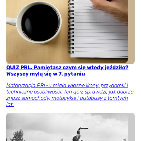
QUIZ PRL. Pamiętasz czym się wtedy jeździło?
Wszyscy mylą się w 7. pytaniu
Motoryzacja PRL-u miała własne ikony, przydomki i
techniczne osobliwości. Ten quiz sprawdzi, jak dobrze
znasz samochody, motocykle i autobusy z tamtych
lat.