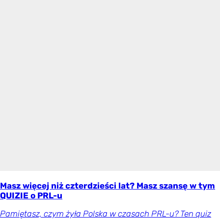
Masz więcej niż czterdzieści lat? Masz szansę w tym
QUIZIE o PRL-u
Pamiętasz, czym żyła Polska w czasach PRL-u? Ten quiz