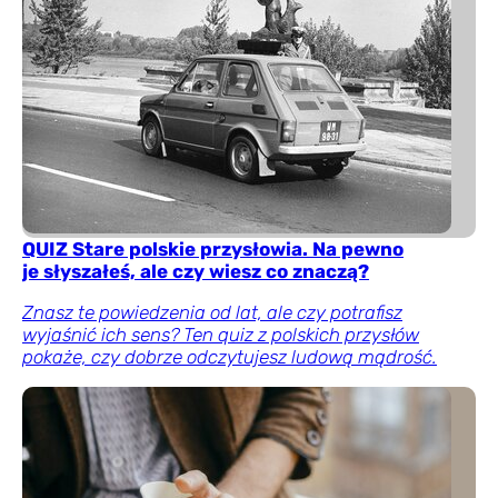
QUIZ Stare polskie przysłowia. Na pewno
je słyszałeś, ale czy wiesz co znaczą?
Znasz te powiedzenia od lat, ale czy potrafisz
wyjaśnić ich sens? Ten quiz z polskich przysłów
pokaże, czy dobrze odczytujesz ludową mądrość.