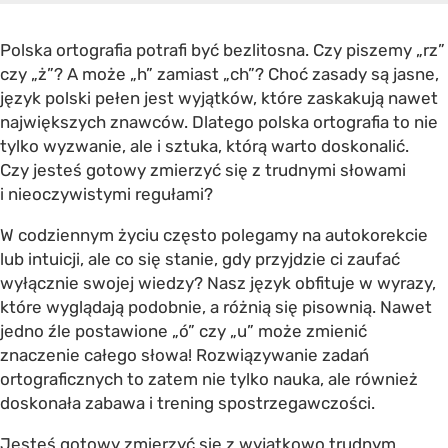
Polska ortografia potrafi być bezlitosna. Czy piszemy „rz”
czy „ż”? A może „h” zamiast „ch”? Choć zasady są jasne,
język polski pełen jest wyjątków, które zaskakują nawet
największych znawców. Dlatego polska ortografia to nie
tylko wyzwanie, ale i sztuka, którą warto doskonalić.
Czy jesteś gotowy zmierzyć się z trudnymi słowami
i nieoczywistymi regułami?
W codziennym życiu często polegamy na autokorekcie
lub intuicji, ale co się stanie, gdy przyjdzie ci zaufać
wyłącznie swojej wiedzy? Nasz język obfituje w wyrazy,
które wyglądają podobnie, a różnią się pisownią. Nawet
jedno źle postawione „ó” czy „u” może zmienić
znaczenie całego słowa! Rozwiązywanie zadań
ortograficznych to zatem nie tylko nauka, ale również
doskonała zabawa i trening spostrzegawczości.
Jesteś gotowy zmierzyć się z wyjątkowo trudnym