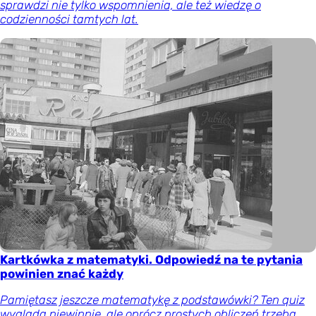
sprawdzi nie tylko wspomnienia, ale też wiedzę o
codzienności tamtych lat.
Kartkówka z matematyki. Odpowiedź na te pytania
powinien znać każdy
Pamiętasz jeszcze matematykę z podstawówki? Ten quiz
wygląda niewinnie, ale oprócz prostych obliczeń trzeba