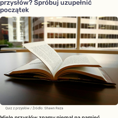
przysłów? Spróbuj uzupełnić
początek
Quiz z przysłów
/ Źródło:
Shawn Reza
Wiele przysłów znamy niemal na pamięć.