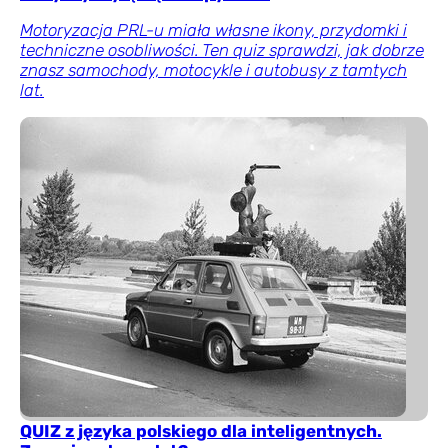
Motoryzacja PRL-u miała własne ikony, przydomki i
techniczne osobliwości. Ten quiz sprawdzi, jak dobrze
znasz samochody, motocykle i autobusy z tamtych
lat.
QUIZ z języka polskiego dla inteligentnych.