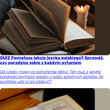
QUIZ Pamiętasz lekcje języka polskiego? Sprawdź,
czy poradzisz sobie z każdym pytaniem
Od części mowy po bohaterów lektur. Ten quiz z języka
polskiego wymaga wiedzy z wielu szkolnych działów. Ile
punktów uda ci się zdobyć?