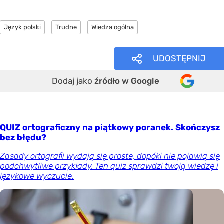
Język polski
Trudne
Wiedza ogólna
UDOSTĘPNIJ
Dodaj jako
źródło w Google
QUIZ ortograficzny na piątkowy poranek. Skończysz
bez błędu?
Zasady ortografii wydają się proste, dopóki nie pojawią się
podchwytliwe przykłady. Ten quiz sprawdzi twoją wiedzę i
językowe wyczucie.