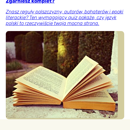
Zgarniesz komplet?
Znasz reguły polszczyzny, autorów, bohaterów i epoki
literackie? Ten wymagający quiz pokaże, czy język
polski to rzeczywiście twoja mocna strona.