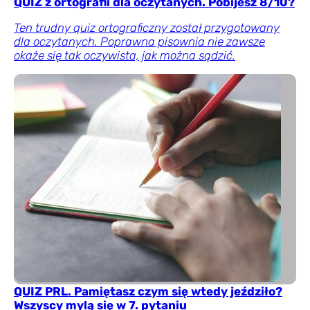
QUIZ z ortografii dla oczytanych. Pobijesz 8/10?
Ten trudny quiz ortograficzny został przygotowany
dla oczytanych. Poprawna pisownia nie zawsze
okaże się tak oczywista, jak można sądzić.
QUIZ PRL. Pamiętasz czym się wtedy jeździło?
Wszyscy mylą się w 7. pytaniu