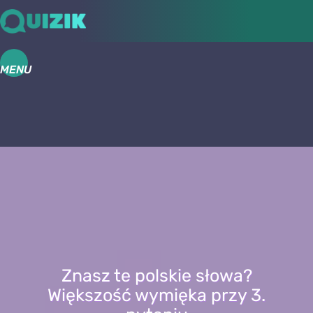
MENU
Znasz te polskie słowa?
Większość wymięka przy 3.