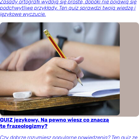
Zasady ortografii wydają się proste, dopóki nie pojawią się
podchwytliwe przykłady. Ten quiz sprawdzi twoją wiedzę i
językowe wyczucie.
QUIZ językowy. Na pewno wiesz co znaczą
te frazeologizmy?
Czy dobrze rozumiesz popularne powiedzenia? Ten quiz ze