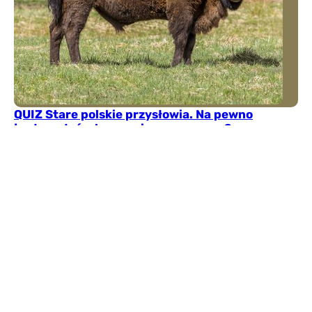
QUIZ Stare polskie przysłowia. Na pewno
je słyszałeś, ale czy wiesz co znaczą?
Znasz te powiedzenia od lat, ale czy potrafisz
wyjaśnić ich sens? Ten quiz z polskich przysłów
pokaże, czy dobrze odczytujesz ludową mądrość.