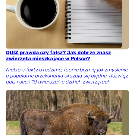
QUIZ prawda czy fałsz? Jak dobrze znasz
zwierzęta mieszkające w Polsce?
Niektóre fakty o rodzimej faunie brzmią jak zmyślenie,
a popularne przekonania okazują się błędne. Rozwiąż
quiz i oceń 10 twierdzeń o dzikich zwierzętach.