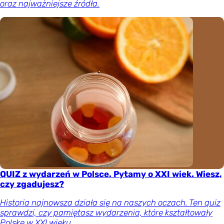
oraz najważniejsze źródła.
QUIZ z wydarzeń w Polsce. Pytamy o XXI wiek. Wiesz,
czy zgadujesz?
Historia najnowsza działa się na naszych oczach. Ten quiz
sprawdzi, czy pamiętasz wydarzenia, które kształtowały
Polskę w XXI wieku.