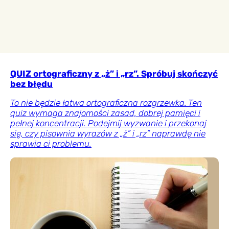
QUIZ ortograficzny z „ż” i „rz”. Spróbuj skończyć
bez błędu
To nie będzie łatwa ortograficzna rozgrzewka. Ten
quiz wymaga znajomości zasad, dobrej pamięci i
pełnej koncentracji. Podejmij wyzwanie i przekonaj
się, czy pisownia wyrazów z „ż” i „rz” naprawdę nie
sprawia ci problemu.