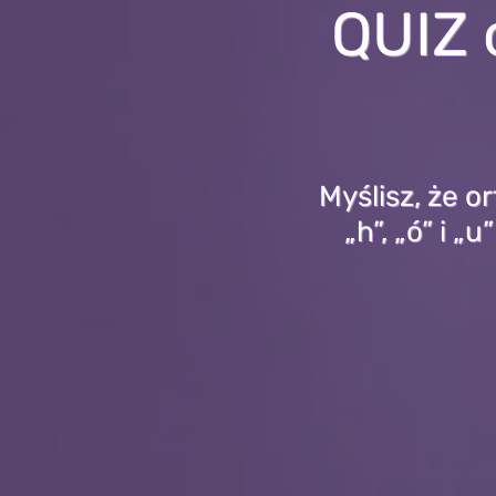
QUIZ 
Myślisz, że or
„h”, „ó” i 