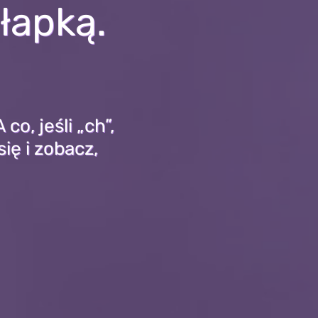
łapką.
co, jeśli „ch”,
ię i zobacz,