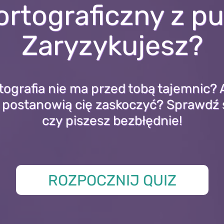
ortograficzny z pu
Zaryzykujesz?
tografia nie ma przed tobą tajemnic? A 
„u” postanowią cię zaskoczyć? Sprawdź s
czy piszesz bezbłędnie!
ROZPOCZNIJ QUIZ