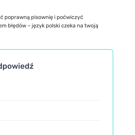
lić poprawną pisownię i poćwiczyć
em błędów – język polski czeka na twoją
odpowiedź