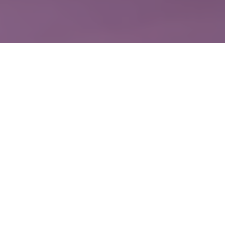
WIĘCEJ QUIZÓW
„Ó” czy „U”? W tym QUIZIE nawet najlepsi będa
mieli pod górkę
Pamiętasz to z lekcji polskiego? Sprawdź się