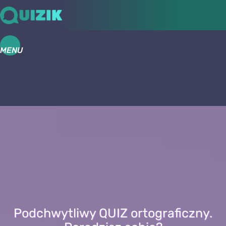
MENU
Podchwytliwy QUIZ ortograficzny.