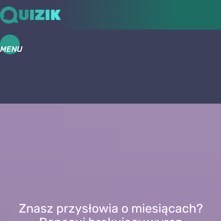
MENU
Znasz przysłowia o miesiącach?