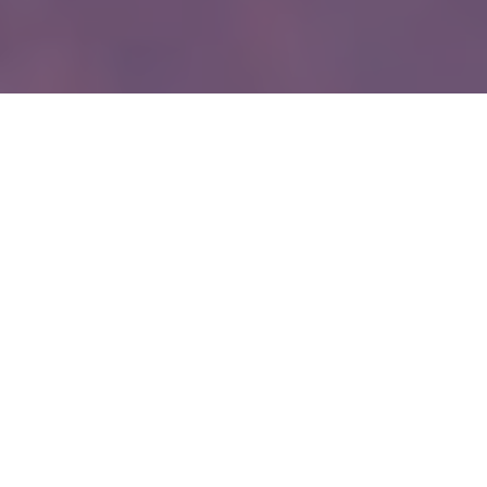
WIĘCEJ QUIZÓW
„Ó” czy „U”? W tym QUIZIE nawet najlepsi będa
mieli pod górkę
Pamiętasz to z lekcji polskiego? Sprawdź się