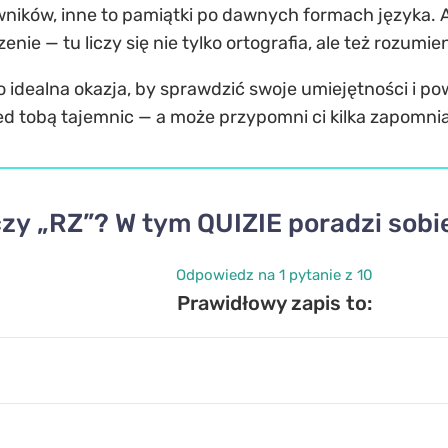
ików, inne to pamiątki po dawnych formach języka. A
enie — tu liczy się nie tylko ortografia, ale też rozumie
o idealna okazja, by sprawdzić swoje umiejętności i po
rzed tobą tajemnic — a może przypomni ci kilka zapomni
czy „RZ”? W tym QUIZIE poradzi sobie
Odpowiedz na 1 pytanie z 10
Prawidłowy zapis to: