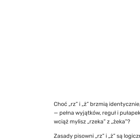
Choć „rz” i „ż” brzmią identyczni
— pełna wyjątków, reguł i pułape
wciąż mylisz „rzeka” z „żeka”?
Zasady pisowni „rz” i „ż” są logi