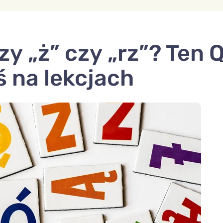
zy „ż” czy „rz”? Ten 
 na lekcjach