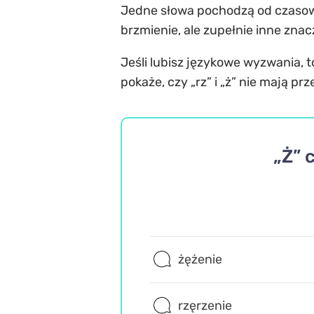
Jedne słowa pochodzą od czasown
brzmienie, ale zupełnie inne znacz
Jeśli lubisz językowe wyzwania, t
pokaże, czy „rz” i „ż” nie mają p
„Ż” 
żężenie
rzęrzenie