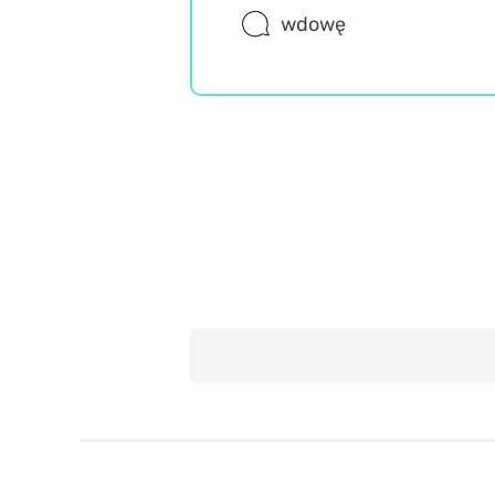
wdowę
Język polski
Wiedza ogólna
Misz Masz