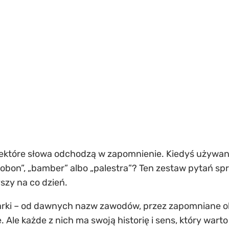
niektóre słowa odchodzą w zapomnienie. Kiedyś używane 
bobon”, „bamber” albo „palestra”? Ten zestaw pytań sp
yszy na co dzień.
rki – od dawnych nazw zawodów, przez zapomniane okr
Ale każde z nich ma swoją historię i sens, który wart