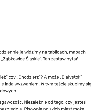
odziennie je widzimy na tablicach, mapach
 „Ząbkowice Śląskie”. Ten zestaw pytań
ież” czy „Chodzierz”? A może „Białystok”
nie lada wyzwaniem. W tym teście skupimy się
azdowych.
egawczość. Niezależnie od tego, czy jesteś
 bezbłędnie.
Pisownia polskich miast
może