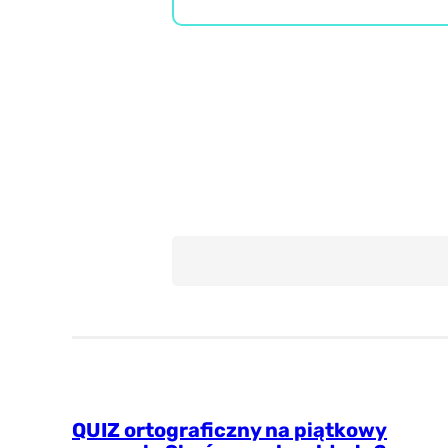
Język polski
Wiedza ogólna
Misz Masz
QUIZ ortograficzny na piątkowy