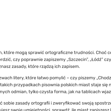
h, które mogą sprawić ortograficzne trudności. Choć c
rdzić, czy poprawnie zapiszemy „Szczecin”, „Łódź” czy
znasz zasady, które rządzą ich zapisem.
wach litery, które łatwo pomylić – czy piszemy „Chodz
w takich przypadkach
pisownia polskich miast
staje się 
ch odmian, tylko czysta forma, jak na tablicach wj
ć sobie zasady ortografii i zweryfikować swoją spostrz
ujesz swoje umiejętności, sprawdź, ile miast zapiszesz