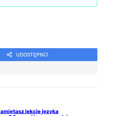
UDOSTĘPNIJ
amiętasz lekcje języka