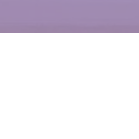
WIĘCEJ QUIZÓW
„CH” czy „H”? Zdecyduj, który wyraz
zapisaliśmy poprawnie
„Ż” czy „RZ”? Na 5. pytaniu każdy się wykłada