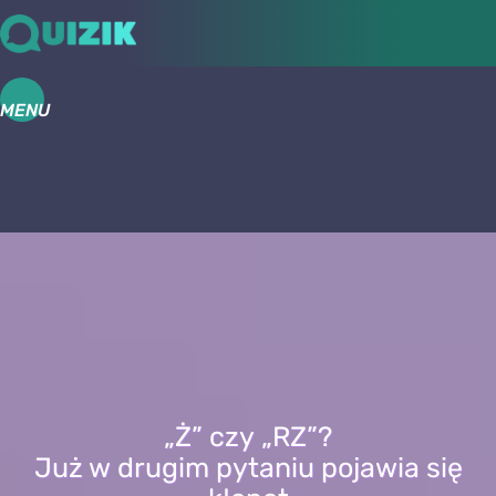
MENU
„Ż” czy „RZ”?
Już w drugim pytaniu pojawia się