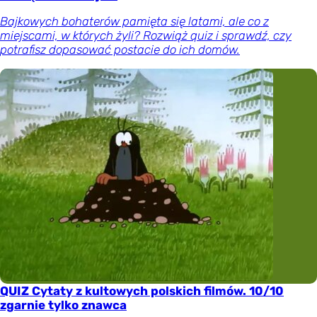
Bajkowych bohaterów pamięta się latami, ale co z
miejscami, w których żyli? Rozwiąż quiz i sprawdź, czy
potrafisz dopasować postacie do ich domów.
QUIZ Cytaty z kultowych polskich filmów. 10/10
zgarnie tylko znawca