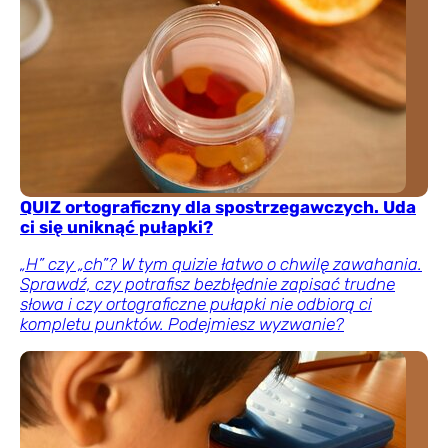
QUIZ ortograficzny dla spostrzegawczych. Uda
ci się uniknąć pułapki?
„H” czy „ch”? W tym quizie łatwo o chwilę zawahania.
Sprawdź, czy potrafisz bezbłędnie zapisać trudne
słowa i czy ortograficzne pułapki nie odbiorą ci
kompletu punktów. Podejmiesz wyzwanie?