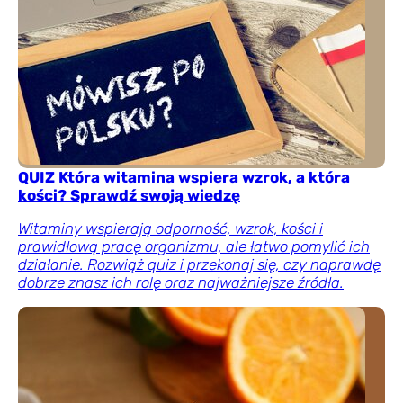
QUIZ Która witamina wspiera wzrok, a która
kości? Sprawdź swoją wiedzę
Witaminy wspierają odporność, wzrok, kości i
prawidłową pracę organizmu, ale łatwo pomylić ich
działanie. Rozwiąż quiz i przekonaj się, czy naprawdę
dobrze znasz ich rolę oraz najważniejsze źródła.