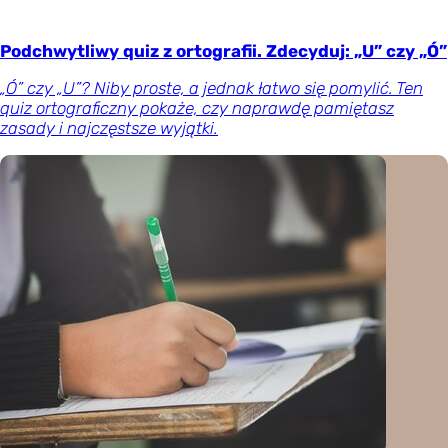
Podchwytliwy quiz z ortografii. Zdecyduj: „U” czy „Ó”
„Ó” czy „U”? Niby proste, a jednak łatwo się pomylić. Ten
quiz ortograficzny pokaże, czy naprawdę pamiętasz
zasady i najczęstsze wyjątki.