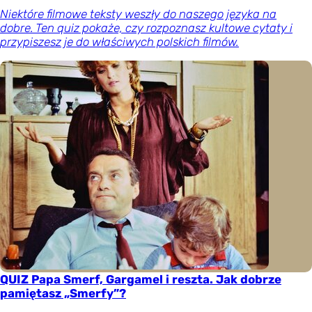
Niektóre filmowe teksty weszły do naszego języka na
dobre. Ten quiz pokaże, czy rozpoznasz kultowe cytaty i
przypiszesz je do właściwych polskich filmów.
QUIZ Papa Smerf, Gargamel i reszta. Jak dobrze
pamiętasz „Smerfy”?