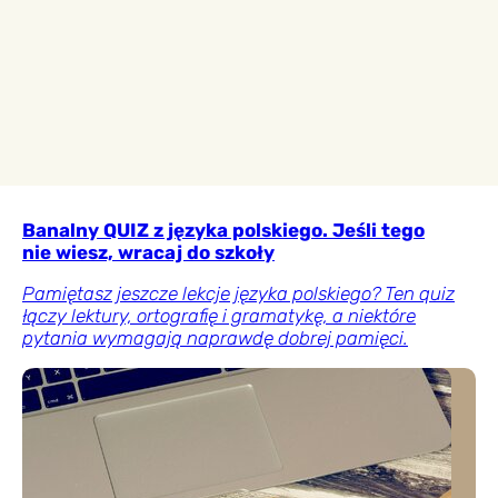
Banalny QUIZ z języka polskiego. Jeśli tego
nie wiesz, wracaj do szkoły
Pamiętasz jeszcze lekcje języka polskiego? Ten quiz
łączy lektury, ortografię i gramatykę, a niektóre
pytania wymagają naprawdę dobrej pamięci.