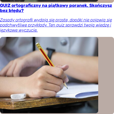
QUIZ ortograficzny na piątkowy poranek. Skończysz
bez błędu?
Zasady ortografii wydają się proste, dopóki nie pojawią się
podchwytliwe przykłady. Ten quiz sprawdzi twoją wiedzę i
językowe wyczucie.