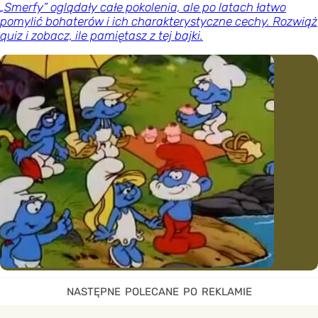
„Smerfy” oglądały całe pokolenia, ale po latach łatwo
pomylić bohaterów i ich charakterystyczne cechy. Rozwiąż
quiz i zobacz, ile pamiętasz z tej bajki.