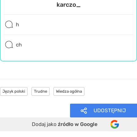
karczo_
h
ch
Język polski
Trudne
Wiedza ogólna
UDOSTĘPNIJ
Dodaj jako
źródło w Google