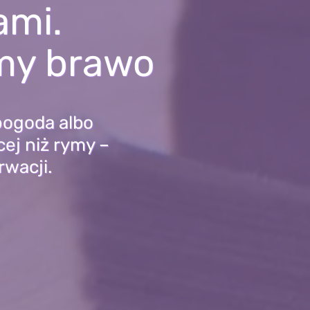
ami.
emy brawo
pogoda albo
ej niż rymy –
rwacji.