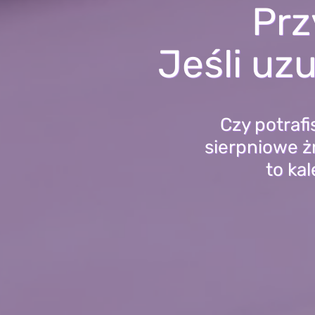
Prz
Jeśli uz
Czy potraf
sierpniowe ż
to kal