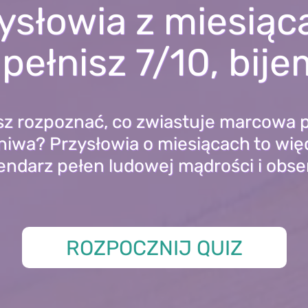
ysłowia z miesiąc
upełnisz 7/10, bij
isz rozpoznać, co zwiastuje marcowa 
niwa? Przysłowia o miesiącach to więc
endarz pełen ludowej mądrości i obse
ROZPOCZNIJ QUIZ