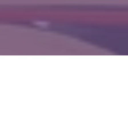
WIĘCEJ QUIZÓW
„CH” czy „H”? Zdecyduj, który wyraz