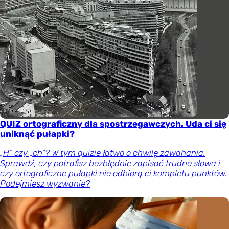
QUIZ ortograficzny dla spostrzegawczych. Uda ci się
uniknąć pułapki?
„H” czy „ch”? W tym quizie łatwo o chwilę zawahania.
Sprawdź, czy potrafisz bezbłędnie zapisać trudne słowa i
czy ortograficzne pułapki nie odbiorą ci kompletu punktów.
Podejmiesz wyzwanie?