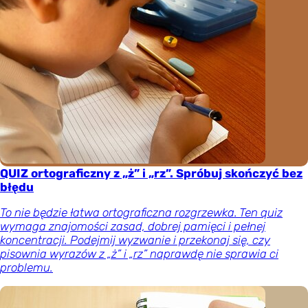
QUIZ ortograficzny z „ż” i „rz”. Spróbuj skończyć bez
błędu
To nie będzie łatwa ortograficzna rozgrzewka. Ten quiz
wymaga znajomości zasad, dobrej pamięci i pełnej
koncentracji. Podejmij wyzwanie i przekonaj się, czy
pisownia wyrazów z „ż” i „rz” naprawdę nie sprawia ci
problemu.