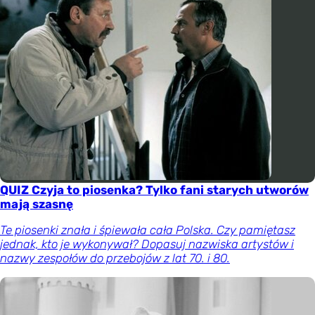
QUIZ Czyja to piosenka? Tylko fani starych utworów
mają szasnę
Te piosenki znała i śpiewała cała Polska. Czy pamiętasz
jednak, kto je wykonywał? Dopasuj nazwiska artystów i
nazwy zespołów do przebojów z lat 70. i 80.