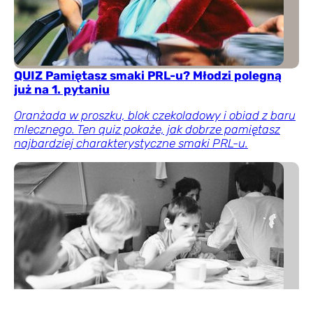
QUIZ Pamiętasz smaki PRL-u? Młodzi polegną
już na 1. pytaniu
Oranżada w proszku, blok czekoladowy i obiad z baru
mlecznego. Ten quiz pokaże, jak dobrze pamiętasz
najbardziej charakterystyczne smaki PRL-u.