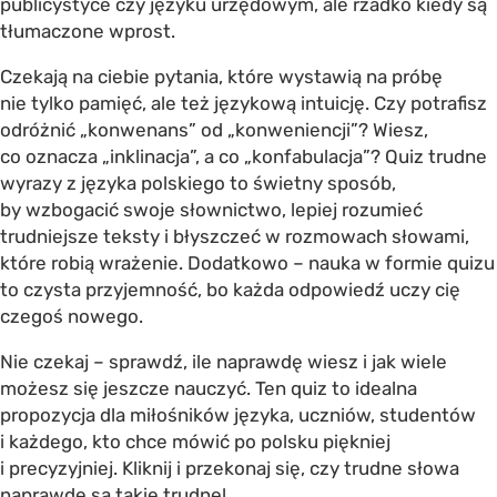
publicystyce czy języku urzędowym, ale rzadko kiedy są
tłumaczone wprost.
Czekają na ciebie pytania, które wystawią na próbę
nie tylko pamięć, ale też językową intuicję. Czy potrafisz
odróżnić „konwenans” od „konweniencji”? Wiesz,
co oznacza „inklinacja”, a co „konfabulacja”? Quiz trudne
wyrazy z języka polskiego to świetny sposób,
by wzbogacić swoje słownictwo, lepiej rozumieć
trudniejsze teksty i błyszczeć w rozmowach słowami,
które robią wrażenie. Dodatkowo – nauka w formie quizu
to czysta przyjemność, bo każda odpowiedź uczy cię
czegoś nowego.
Nie czekaj – sprawdź, ile naprawdę wiesz i jak wiele
możesz się jeszcze nauczyć. Ten quiz to idealna
propozycja dla miłośników języka, uczniów, studentów
i każdego, kto chce mówić po polsku piękniej
i precyzyjniej. Kliknij i przekonaj się, czy trudne słowa
naprawdę są takie trudne!