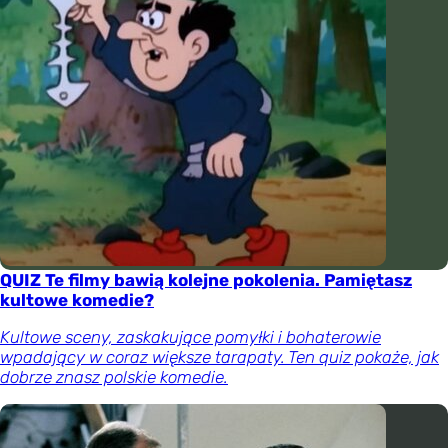
QUIZ Te filmy bawią kolejne pokolenia. Pamiętasz
kultowe komedie?
Kultowe sceny, zaskakujące pomyłki i bohaterowie
wpadający w coraz większe tarapaty. Ten quiz pokaże, jak
dobrze znasz polskie komedie.