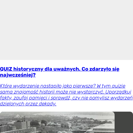
QUIZ historyczny dla uważnych. Co zdarzyło się
najwcześniej?
Które wydarzenie nastąpiło jako pierwsze? W tym quizie
sama znajomość historii może nie wystarczyć. Uporządkuj
fakty, zaufaj pamięci i sprawdź, czy nie pomylisz wydarzeń
dzielonych przez dekady.