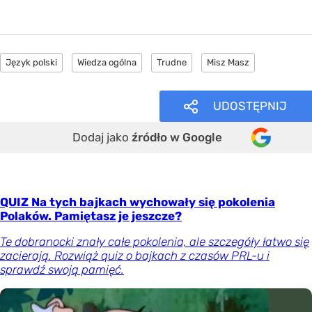
Język polski
Wiedza ogólna
Trudne
Misz Masz
UDOSTĘPNIJ
Dodaj jako
źródło w Google
QUIZ Na tych bajkach wychowały się pokolenia
Polaków. Pamiętasz je jeszcze?
Te dobranocki znały całe pokolenia, ale szczegóły łatwo się
zacierają. Rozwiąż quiz o bajkach z czasów PRL-u i
sprawdź swoją pamięć.