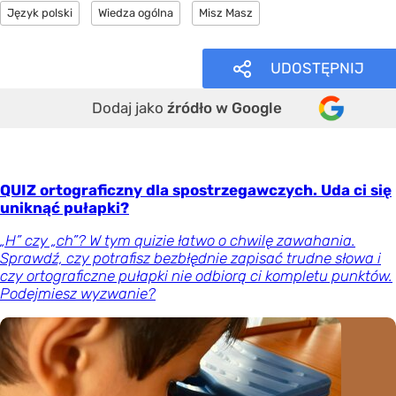
Język polski
Wiedza ogólna
Misz Masz
UDOSTĘPNIJ
Dodaj jako
źródło w Google
QUIZ ortograficzny dla spostrzegawczych. Uda ci się
uniknąć pułapki?
„H” czy „ch”? W tym quizie łatwo o chwilę zawahania.
Sprawdź, czy potrafisz bezbłędnie zapisać trudne słowa i
czy ortograficzne pułapki nie odbiorą ci kompletu punktów.
Podejmiesz wyzwanie?