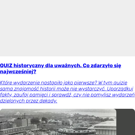
QUIZ historyczny dla uważnych. Co zdarzyło się
najwcześniej?
Które wydarzenie nastąpiło jako pierwsze? W tym quizie
sama znajomość historii może nie wystarczyć. Uporządkuj
fakty, zaufaj pamięci i sprawdź, czy nie pomylisz wydarzeń
dzielonych przez dekady.