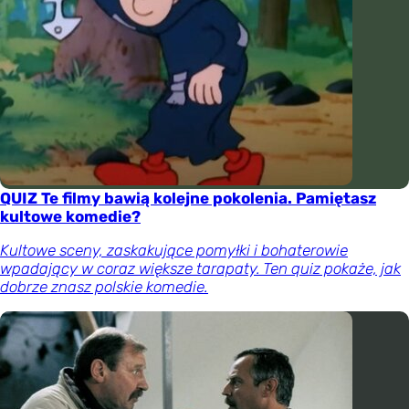
QUIZ Te filmy bawią kolejne pokolenia. Pamiętasz
kultowe komedie?
Kultowe sceny, zaskakujące pomyłki i bohaterowie
wpadający w coraz większe tarapaty. Ten quiz pokaże, jak
dobrze znasz polskie komedie.