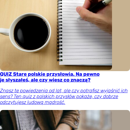
QUIZ Stare polskie przysłowia. Na pewno
je słyszałeś, ale czy wiesz co znaczą?
Znasz te powiedzenia od lat, ale czy potrafisz wyjaśnić ich
sens? Ten quiz z polskich przysłów pokaże, czy dobrze
odczytujesz ludową mądrość.