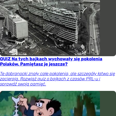
QUIZ Na tych bajkach wychowały się pokolenia
Polaków. Pamiętasz je jeszcze?
Te dobranocki znały całe pokolenia, ale szczegóły łatwo się
zacierają. Rozwiąż quiz o bajkach z czasów PRL-u i
sprawdź swoją pamięć.