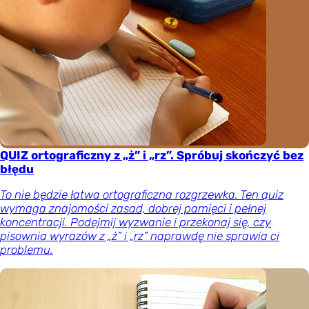
QUIZ ortograficzny z „ż” i „rz”. Spróbuj skończyć bez
błędu
To nie będzie łatwa ortograficzna rozgrzewka. Ten quiz
wymaga znajomości zasad, dobrej pamięci i pełnej
koncentracji. Podejmij wyzwanie i przekonaj się, czy
pisownia wyrazów z „ż” i „rz” naprawdę nie sprawia ci
problemu.