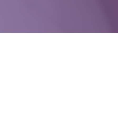
WIĘCEJ QUIZÓW
„CH” czy „H”? Zdecyduj, który wyraz
zapisaliśmy poprawnie
„Ż” czy „RZ”? Na 5. pytaniu każdy się wykłada