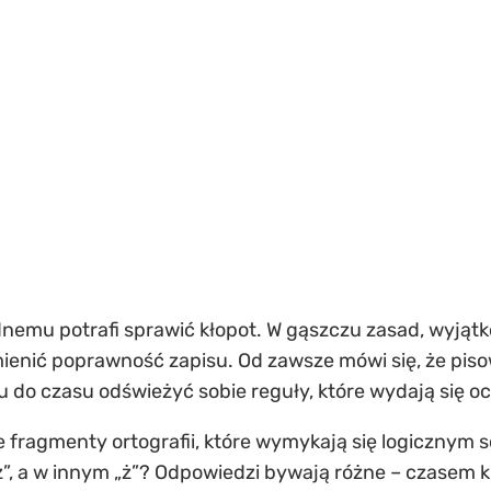
ednemu potrafi sprawić kłopot. W gąszczu zasad, wyjątk
zmienić poprawność zapisu. Od zawsze mówi się, że pis
u do czasu odświeżyć sobie reguły, które wydają się oc
e fragmenty ortografii, które wymykają się logicznym 
z”, a w innym „ż”? Odpowiedzi bywają różne – czasem 