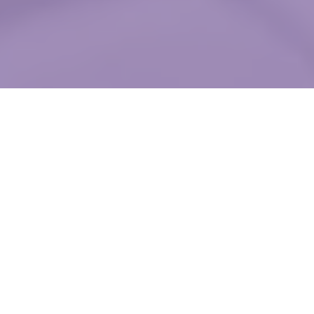
WIĘCEJ QUIZÓW
Te słowa Polacy mylą najczęściej. Na pewno
je znasz?
Poranny QUIZ z ortografii. 10/10 zdobędzie