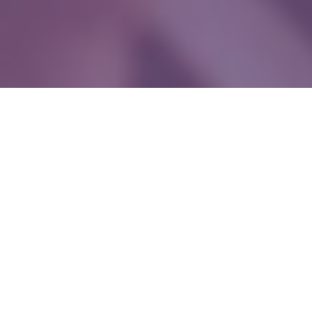
WIĘCEJ QUIZÓW
Te słowa Polacy mylą najczęściej. Na pewno
je znasz?
Poranny QUIZ z ortografii. 10/10 zdobędzie