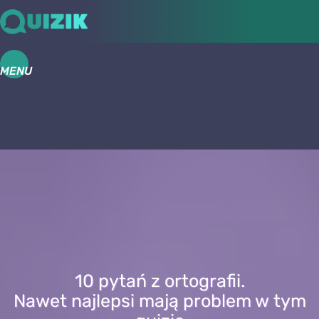
MENU
10 pytań z ortografii.
Nawet najlepsi mają problem w tym