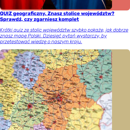
QUIZ geograficzny. Znasz stolice województw?
Sprawdź, czy zgarniesz komplet
Krótki quiz ze stolic województw szybko pokaże, jak dobrze
znasz mapę Polski. Dziesięć pytań wystarczy, by
przetestować wiedzę o naszym kraju.