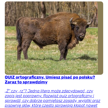
QUIZ ortograficzny. Umiesz pisać po polsku?
Zaraz to sprawdzimy
„Ż” czy „rz”? Jedna litera może zdecydować, czy
zapis jest poprawny. Rozwiąż quiz ortograficzny i
sprawdź, czy dobrze pamiętasz zasady, wyjątki oraz
pisownię słów, które często sprawiają kłopot nawet