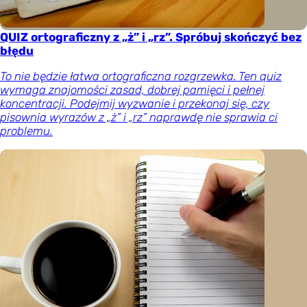
QUIZ ortograficzny z „ż” i „rz”. Spróbuj skończyć bez
błędu
To nie będzie łatwa ortograficzna rozgrzewka. Ten quiz
wymaga znajomości zasad, dobrej pamięci i pełnej
koncentracji. Podejmij wyzwanie i przekonaj się, czy
pisownia wyrazów z „ż” i „rz” naprawdę nie sprawia ci
problemu.