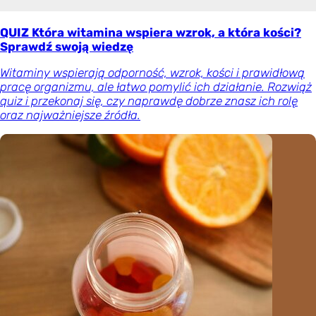
QUIZ Która witamina wspiera wzrok, a która kości?
Sprawdź swoją wiedzę
Witaminy wspierają odporność, wzrok, kości i prawidłową
pracę organizmu, ale łatwo pomylić ich działanie. Rozwiąż
quiz i przekonaj się, czy naprawdę dobrze znasz ich rolę
oraz najważniejsze źródła.