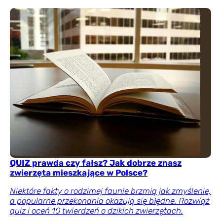
QUIZ prawda czy fałsz? Jak dobrze znasz
zwierzęta mieszkające w Polsce?
Niektóre fakty o rodzimej faunie brzmią jak zmyślenie,
a popularne przekonania okazują się błędne. Rozwiąż
quiz i oceń 10 twierdzeń o dzikich zwierzętach.