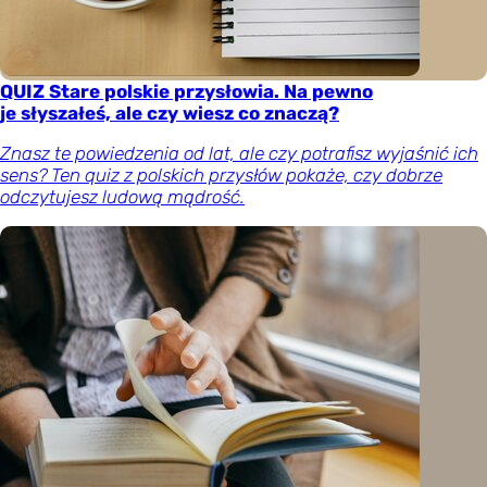
QUIZ Stare polskie przysłowia. Na pewno
je słyszałeś, ale czy wiesz co znaczą?
Znasz te powiedzenia od lat, ale czy potrafisz wyjaśnić ich
sens? Ten quiz z polskich przysłów pokaże, czy dobrze
odczytujesz ludową mądrość.