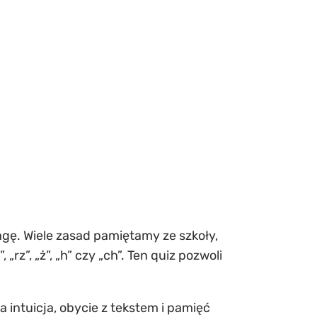
agę. Wiele zasad pamiętamy ze szkoły,
rz”, „ż”, „h” czy „ch”. Ten quiz pozwoli
a intuicja, obycie z tekstem i pamięć