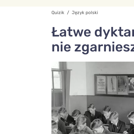
Quizik
/
Język polski
Łatwe dyktan
nie zgarnies