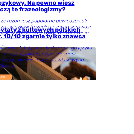
językowy. Na pewno wiesz
czą te frazeologizmy?
rze rozumiesz popularne powiedzenia?
 ze związków frazeologicznych sprawdzi,
ytaty z kultowych polskich
afisz wskazać ich prawdziwe znaczenie.
. 10/10 zgarnie tylko znawca
 filmowe teksty weszły do naszego języka
. Ten quiz pokaże, czy rozpoznasz
cytaty i przypiszesz je do właściwych
 filmów.
wka