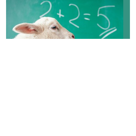
QUIZ Pamiętasz lekcje języka polskiego?
Sprawdź, czy poradzisz sobie z każdym
pytaniem
Od części mowy po bohaterów lektur. Ten quiz z
języka polskiego wymaga wiedzy z wielu szkolnych
działów. Ile punktów uda ci się zdobyć?