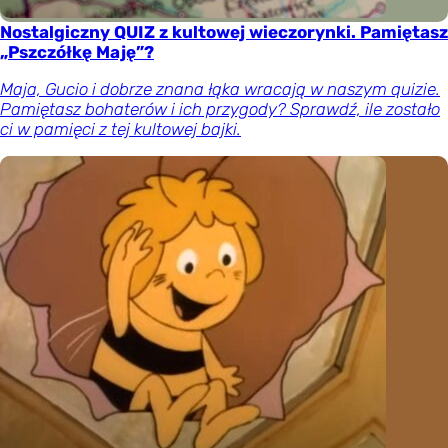
Nostalgiczny QUIZ z kultowej wieczorynki. Pamiętasz
„Pszczółkę Maję”?
Maja, Gucio i dobrze znana łąka wracają w naszym quizie.
Pamiętasz bohaterów i ich przygody? Sprawdź, ile zostało
ci w pamięci z tej kultowej bajki.