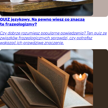
QUIZ językowy. Na pewno wiesz co znaczą
te frazeologizmy?
Czy dobrze rozumiesz popularne powiedzenia? Ten quiz ze
związków frazeologicznych sprawdzi, czy potrafisz
wskazać ich prawdziwe znaczenie.