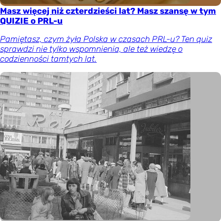
Masz więcej niż czterdzieści lat? Masz szansę w tym
QUIZIE o PRL-u
Pamiętasz, czym żyła Polska w czasach PRL-u? Ten quiz
sprawdzi nie tylko wspomnienia, ale też wiedzę o
codzienności tamtych lat.