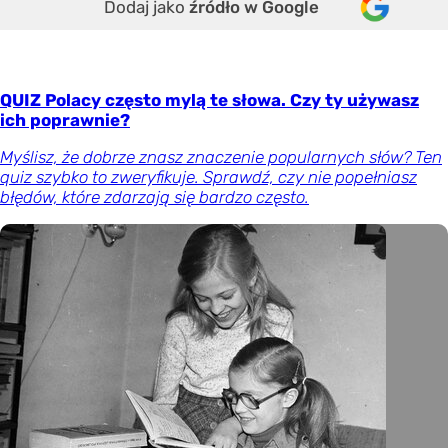
Dodaj jako
źródło w Google
QUIZ Polacy często mylą te słowa. Czy ty używasz
ich poprawnie?
Myślisz, że dobrze znasz znaczenie popularnych słów? Ten
quiz szybko to zweryfikuje. Sprawdź, czy nie popełniasz
błędów, które zdarzają się bardzo często.