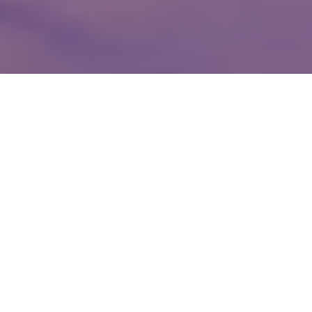
WIĘCEJ QUIZÓW
„CH” czy „H”? Zdecyduj, który wyraz
zapisaliśmy poprawnie
„Ż” czy „RZ”? Na 5. pytaniu każdy się wykłada