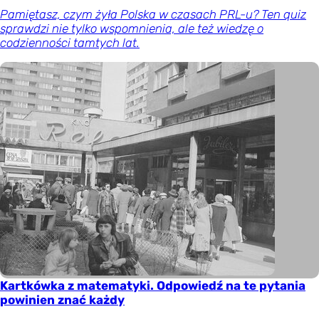
Pamiętasz, czym żyła Polska w czasach PRL-u? Ten quiz
sprawdzi nie tylko wspomnienia, ale też wiedzę o
codzienności tamtych lat.
Kartkówka z matematyki. Odpowiedź na te pytania
powinien znać każdy