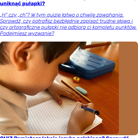
uniknąć pułapki?
„H” czy „ch”? W tym quizie łatwo o chwilę zawahania.
Sprawdź, czy potrafisz bezbłędnie zapisać trudne słowa i
czy ortograficzne pułapki nie odbiorą ci kompletu punktów.
Podejmiesz wyzwanie?