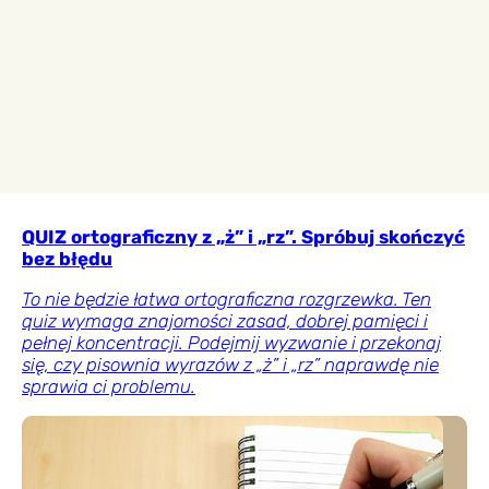
QUIZ ortograficzny z „ż” i „rz”. Spróbuj skończyć
bez błędu
To nie będzie łatwa ortograficzna rozgrzewka. Ten
quiz wymaga znajomości zasad, dobrej pamięci i
pełnej koncentracji. Podejmij wyzwanie i przekonaj
się, czy pisownia wyrazów z „ż” i „rz” naprawdę nie
sprawia ci problemu.