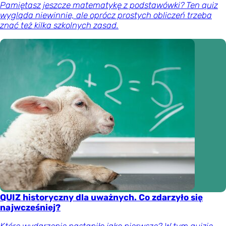
Pamiętasz jeszcze matematykę z podstawówki? Ten quiz
wygląda niewinnie, ale oprócz prostych obliczeń trzeba
znać też kilka szkolnych zasad.
QUIZ historyczny dla uważnych. Co zdarzyło się
najwcześniej?
Które wydarzenie nastąpiło jako pierwsze? W tym quizie