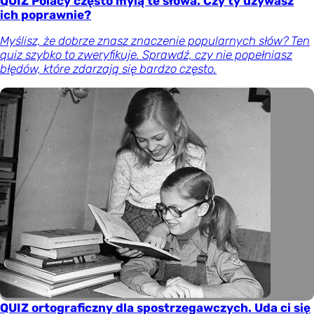
QUIZ Polacy często mylą te słowa. Czy ty używasz
ich poprawnie?
Myślisz, że dobrze znasz znaczenie popularnych słów? Ten
quiz szybko to zweryfikuje. Sprawdź, czy nie popełniasz
błędów, które zdarzają się bardzo często.
QUIZ ortograficzny dla spostrzegawczych. Uda ci się