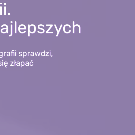
i.
najlepszych
rafii sprawdzi,
się złapać