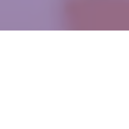
WIĘCEJ QUIZÓW
Poranny QUIZ z ortografii. 10/10 zdobędzie
tylko mistrz
Łatwiutki QUIZ z języka polskiego. Tu każdy