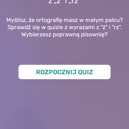
z „ż” i „rz”
Myślisz, że ortografię masz w małym palcu?
Sprawdź się w quizie z wyrazami z "ż" i "rz".
Wybierzesz poprawną pisownię?
ROZPOCZNIJ QUIZ