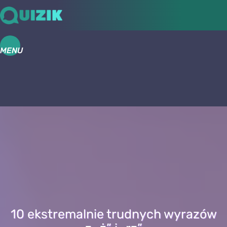
MENU
10 ekstremalnie trudnych wyrazów