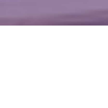
WIĘCEJ QUIZÓW
„Ó” czy „U”? W tym QUIZIE nawet najlepsi będa
mieli pod górkę
Pamiętasz to z lekcji polskiego? Sprawdź się