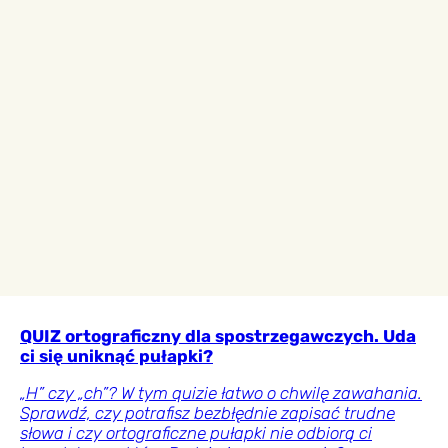
QUIZ ortograficzny dla spostrzegawczych. Uda
ci się uniknąć pułapki?
„H” czy „ch”? W tym quizie łatwo o chwilę zawahania.
Sprawdź, czy potrafisz bezbłędnie zapisać trudne
słowa i czy ortograficzne pułapki nie odbiorą ci