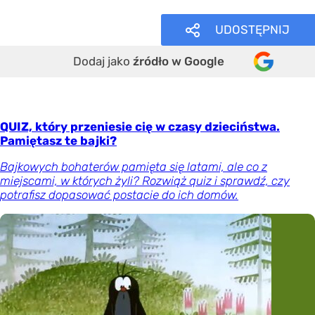
UDOSTĘPNIJ
Dodaj jako
źródło w Google
QUIZ, który przeniesie cię w czasy dzieciństwa.
Pamiętasz te bajki?
Bajkowych bohaterów pamięta się latami, ale co z
miejscami, w których żyli? Rozwiąż quiz i sprawdź, czy
potrafisz dopasować postacie do ich domów.