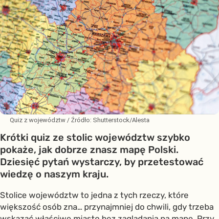
Quiz z województw
/ Źródło:
Shutterstock/Alesta
Krótki quiz ze stolic województw szybko
pokaże, jak dobrze znasz mapę Polski.
Dziesięć pytań wystarczy, by przetestować
wiedzę o naszym kraju.
Stolice województw to jedna z tych rzeczy, które
większość osób zna… przynajmniej do chwili, gdy trzeba
wskazać właściwe miasto bez zaglądania na mapę. Przy