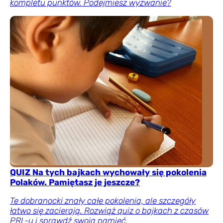
kompletu punktów. Podejmiesz wyzwanie?
QUIZ Na tych bajkach wychowały się pokolenia
Polaków. Pamiętasz je jeszcze?
Te dobranocki znały całe pokolenia, ale szczegóły
łatwo się zacierają. Rozwiąż quiz o bajkach z czasów
PRL-u i sprawdź swoją pamięć.