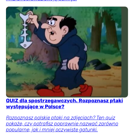
QUIZ dla spostrzegawczych. Rozpoznasz ptaki
występujące w Polsce?
Rozpoznasz polskie ptaki na zdjęciach? Ten quiz
pokaże, czy potrafisz poprawnie nazwać zarówno
popularne, jak i mniej oczywiste gatunki.