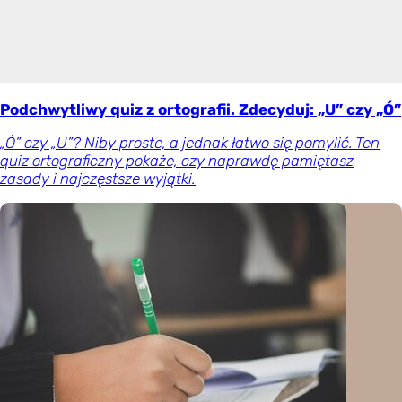
Podchwytliwy quiz z ortografii. Zdecyduj: „U” czy „Ó”
„Ó” czy „U”? Niby proste, a jednak łatwo się pomylić. Ten
quiz ortograficzny pokaże, czy naprawdę pamiętasz
zasady i najczęstsze wyjątki.