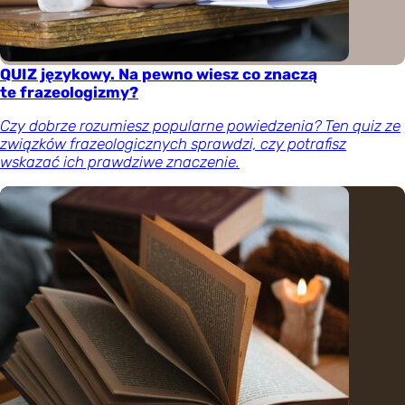
QUIZ językowy. Na pewno wiesz co znaczą
te frazeologizmy?
Czy dobrze rozumiesz popularne powiedzenia? Ten quiz ze
związków frazeologicznych sprawdzi, czy potrafisz
wskazać ich prawdziwe znaczenie.