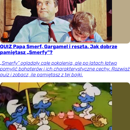
QUIZ Papa Smerf, Gargamel i reszta. Jak dobrze
pamiętasz „Smerfy”?
„Smerfy” oglądały całe pokolenia, ale po latach łatwo
pomylić bohaterów i ich charakterystyczne cechy. Rozwiąż
quiz i zobacz, ile pamiętasz z tej bajki.