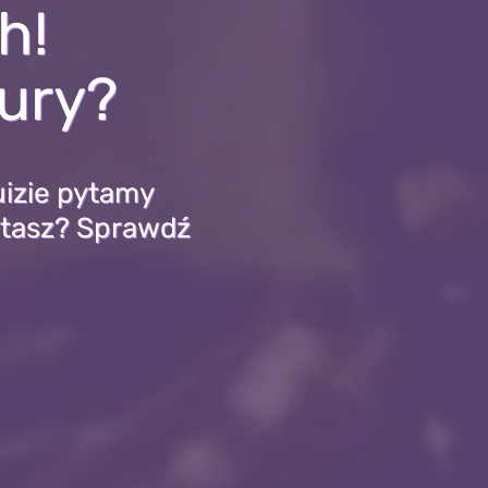
h!
tury?
uizie pytamy
iętasz? Sprawdź