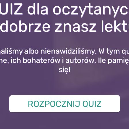
UIZ dla oczytanyc
dobrze znasz lek
haliśmy albo nienawidziliśmy. W tym q
lne, ich bohaterów i autorów. Ile pam
się!
ROZPOCZNIJ QUIZ