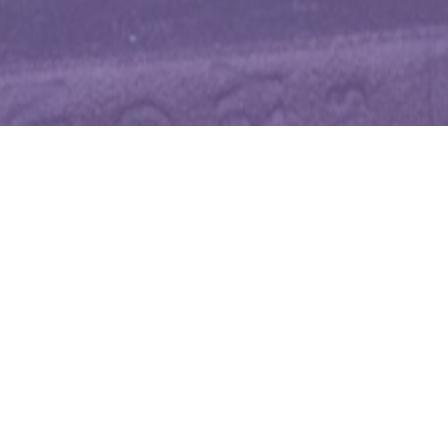
WIĘCEJ QUIZÓW
Bohaterki z lektur i światowej klasyki.
Rozpoznasz je po jednym tropie?
W jakiej książce pojawia się ten bohater?