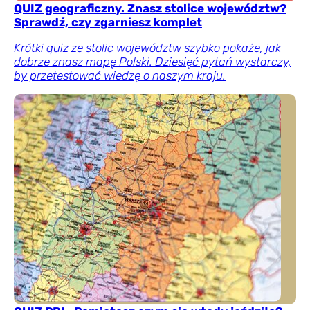
QUIZ geograficzny. Znasz stolice województw?
Sprawdź, czy zgarniesz komplet
Krótki quiz ze stolic województw szybko pokaże, jak
dobrze znasz mapę Polski. Dziesięć pytań wystarczy,
by przetestować wiedzę o naszym kraju.