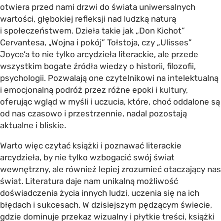
otwiera przed nami drzwi do świata uniwersalnych
wartości, głębokiej refleksji nad ludzką naturą
i społeczeństwem. Dzieła takie jak „Don Kichot”
Cervantesa, „Wojna i pokój” Tołstoja, czy „Ulisses”
Joyce’a to nie tylko arcydzieła literackie, ale przede
wszystkim bogate źródła wiedzy o historii, filozofii,
psychologii. Pozwalają one czytelnikowi na intelektualną
i emocjonalną podróż przez różne epoki i kultury,
oferując wgląd w myśli i uczucia, które, choć oddalone są
od nas czasowo i przestrzennie, nadal pozostają
aktualne i bliskie.
Warto więc czytać książki i poznawać literackie
arcydzieła, by nie tylko wzbogacić swój świat
wewnętrzny, ale również lepiej zrozumieć otaczający nas
świat. Literatura daje nam unikalną możliwość
doświadczenia życia innych ludzi, uczenia się na ich
błędach i sukcesach. W dzisiejszym pędzącym świecie,
gdzie dominuje przekaz wizualny i płytkie treści, książki