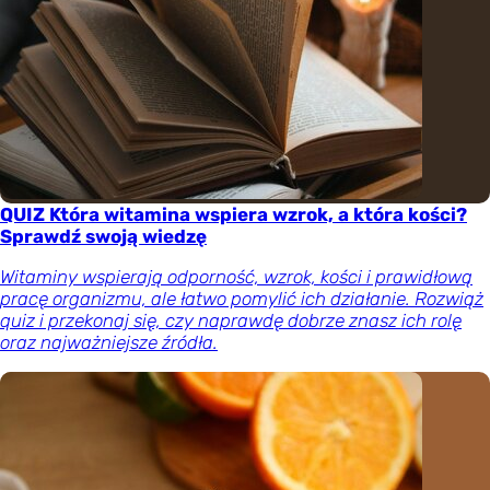
QUIZ Która witamina wspiera wzrok, a która kości?
Sprawdź swoją wiedzę
Witaminy wspierają odporność, wzrok, kości i prawidłową
pracę organizmu, ale łatwo pomylić ich działanie. Rozwiąż
quiz i przekonaj się, czy naprawdę dobrze znasz ich rolę
oraz najważniejsze źródła.