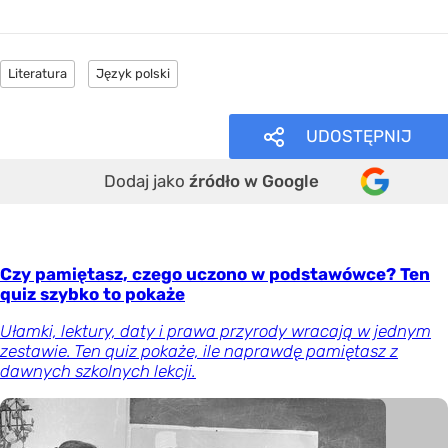
Literatura
Język polski
UDOSTĘPNIJ
Dodaj jako
źródło w Google
Czy pamiętasz, czego uczono w podstawówce? Ten
quiz szybko to pokaże
Ułamki, lektury, daty i prawa przyrody wracają w jednym
zestawie. Ten quiz pokaże, ile naprawdę pamiętasz z
dawnych szkolnych lekcji.