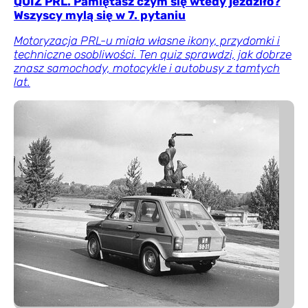
QUIZ PRL. Pamiętasz czym się wtedy jeździło?
Wszyscy mylą się w 7. pytaniu
Motoryzacja PRL-u miała własne ikony, przydomki i
techniczne osobliwości. Ten quiz sprawdzi, jak dobrze
znasz samochody, motocykle i autobusy z tamtych
lat.