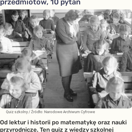
przedmiotów, 10 pytań
Quiz szkolny
/ Źródło:
Narodowe Archiwum Cyfrowe
Od lektur i historii po matematykę oraz nauki
przyrodnicze. Ten quiz z wiedzy szkolnej