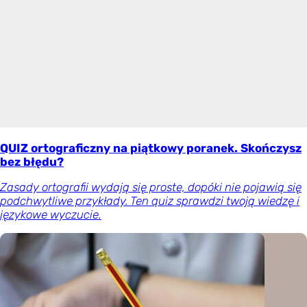
QUIZ ortograficzny na piątkowy poranek. Skończysz
bez błędu?
Zasady ortografii wydają się proste, dopóki nie pojawią się
podchwytliwe przykłady. Ten quiz sprawdzi twoją wiedzę i
językowe wyczucie.