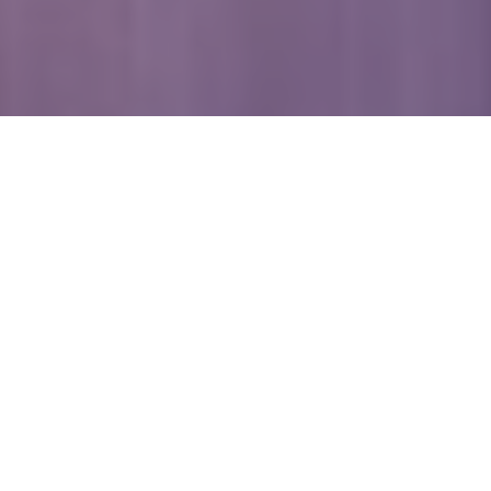
WIĘCEJ QUIZÓW
Bohaterki z lektur i światowej klasyki.
Rozpoznasz je po jednym tropie?
W jakiej książce pojawia się ten bohater?