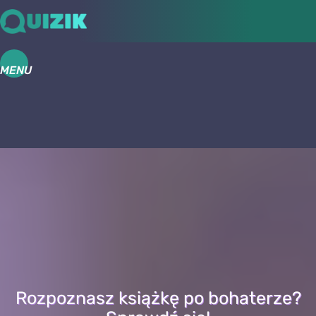
MENU
Rozpoznasz książkę po bohaterze?