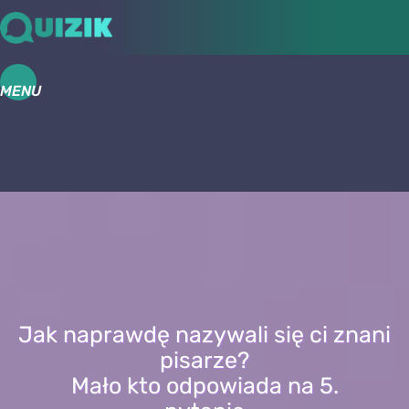
MENU
Jak naprawdę nazywali się ci znani
pisarze?
Mało kto odpowiada na 5.