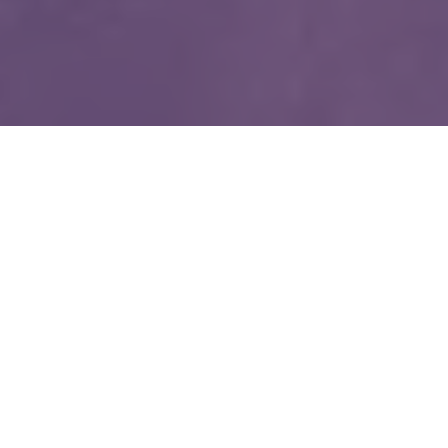
WIĘCEJ QUIZÓW
Bohaterki z lektur i światowej klasyki.
Rozpoznasz je po jednym tropie?
W jakiej książce pojawia się ten bohater?