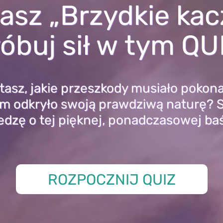
asz „Brzydkie kac
óbuj sił w tym QU
tasz, jakie przeszkody musiało pokona
im odkryło swoją prawdziwą naturę?
edzę o tej pięknej, ponadczasowej baś
ROZPOCZNIJ QUIZ