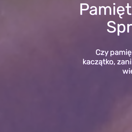
Pamięt
Spr
Czy pamię
kaczątko, zan
wi