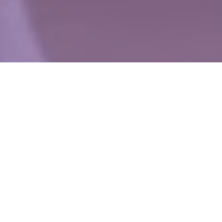
WIĘCEJ QUIZÓW
Bohaterki z lektur i światowej klasyki.
Rozpoznasz je po jednym tropie?
W jakiej książce pojawia się ten bohater?