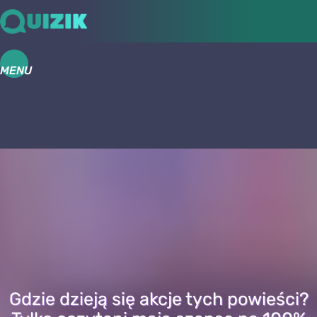
MENU
Gdzie dzieją się akcje tych powieści?