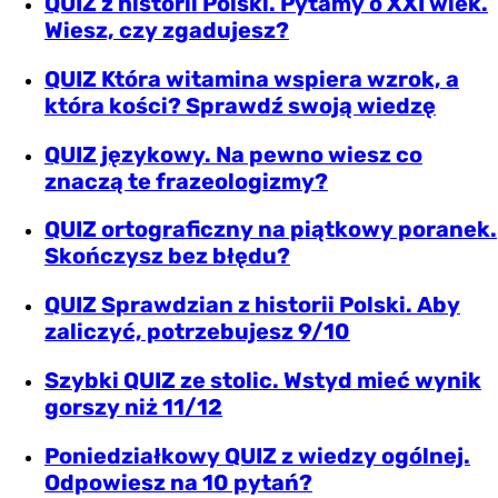
QUIZ z historii Polski. Pytamy o XXI wiek.
Wiesz, czy zgadujesz?
QUIZ Która witamina wspiera wzrok, a
która kości? Sprawdź swoją wiedzę
QUIZ językowy. Na pewno wiesz co
znaczą te frazeologizmy?
QUIZ ortograficzny na piątkowy poranek.
Skończysz bez błędu?
QUIZ Sprawdzian z historii Polski. Aby
zaliczyć, potrzebujesz 9/10
Szybki QUIZ ze stolic. Wstyd mieć wynik
gorszy niż 11/12
Poniedziałkowy QUIZ z wiedzy ogólnej.
Odpowiesz na 10 pytań?