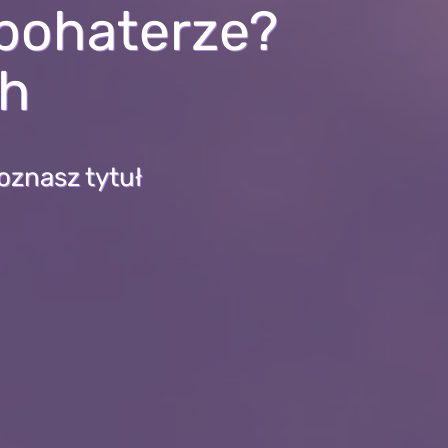
 bohaterze?
ch
oznasz tytuł