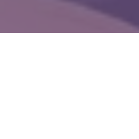
WIĘCEJ QUIZÓW
Bohaterki z lektur i światowej klasyki.
Rozpoznasz je po jednym tropie?
W jakiej książce pojawia się ten bohater?