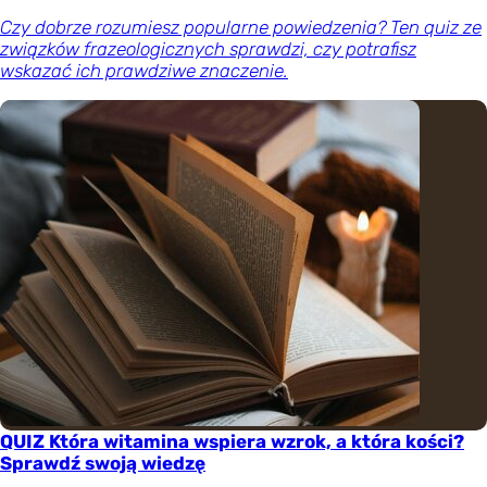
Czy dobrze rozumiesz popularne powiedzenia? Ten quiz ze
związków frazeologicznych sprawdzi, czy potrafisz
wskazać ich prawdziwe znaczenie.
QUIZ Która witamina wspiera wzrok, a która kości?
Sprawdź swoją wiedzę