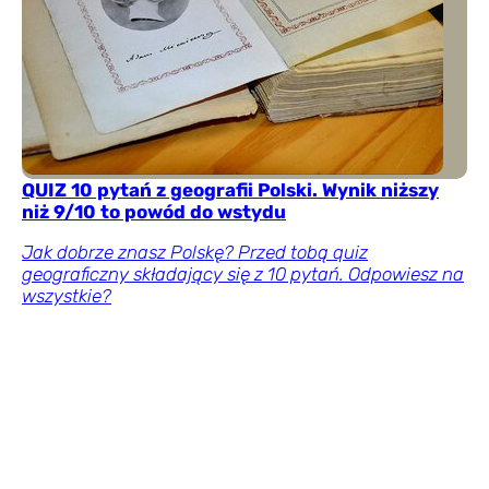
QUIZ 10 pytań z geografii Polski. Wynik niższy
niż 9/10 to powód do wstydu
Jak dobrze znasz Polskę? Przed tobą quiz
geograficzny składający się z 10 pytań. Odpowiesz na
wszystkie?