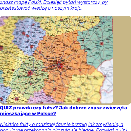
znasz mapę Polski. Dziesięć pytań wystarczy, by
przetestować wiedzę o naszym kraju.
QUIZ prawda czy fałsz? Jak dobrze znasz zwierzęta
mieszkające w Polsce?
Niektóre fakty o rodzimej faunie brzmią jak zmyślenie, a
popularne przekonania okazują się błędne. Rozwiąż quiz i