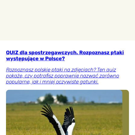
QUIZ dla spostrzegawczych. Rozpoznasz ptaki
występujące w Polsce?
Rozpoznasz polskie ptaki na zdjęciach? Ten quiz
pokaże, czy potrafisz poprawnie nazwać zarówno
popularne, jak i mniej oczywiste gatunki.