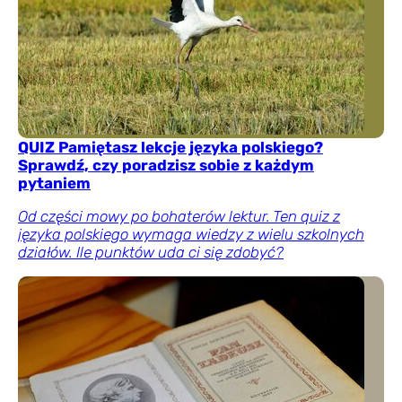
QUIZ Pamiętasz lekcje języka polskiego?
Sprawdź, czy poradzisz sobie z każdym
pytaniem
Od części mowy po bohaterów lektur. Ten quiz z
języka polskiego wymaga wiedzy z wielu szkolnych
działów. Ile punktów uda ci się zdobyć?