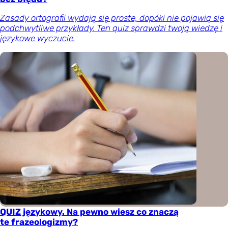
Zasady ortografii wydają się proste, dopóki nie pojawią się
podchwytliwe przykłady. Ten quiz sprawdzi twoją wiedzę i
językowe wyczucie.
QUIZ językowy. Na pewno wiesz co znaczą
te frazeologizmy?