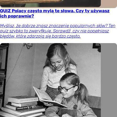
QUIZ Polacy często mylą te słowa. Czy ty używasz
ich poprawnie?
Myślisz, że dobrze znasz znaczenie popularnych słów? Ten
quiz szybko to zweryfikuje. Sprawdź, czy nie popełniasz
błędów, które zdarzają się bardzo często.