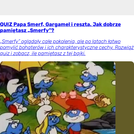
QUIZ Papa Smerf, Gargamel i reszta. Jak dobrze
pamiętasz „Smerfy”?
„Smerfy” oglądały całe pokolenia, ale po latach łatwo
pomylić bohaterów i ich charakterystyczne cechy. Rozwiąż
quiz i zobacz, ile pamiętasz z tej bajki.