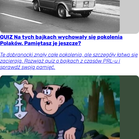
QUIZ Na tych bajkach wychowały się pokolenia
Polaków. Pamiętasz je jeszcze?
Te dobranocki znały całe pokolenia, ale szczegóły łatwo się
zacierają. Rozwiąż quiz o bajkach z czasów PRL-u i
sprawdź swoją pamięć.