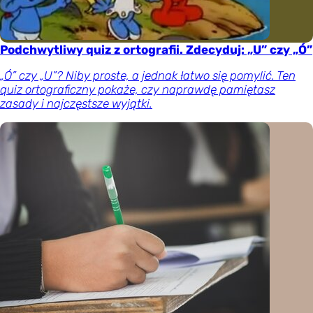
Podchwytliwy quiz z ortografii. Zdecyduj: „U” czy „Ó”
„Ó” czy „U”? Niby proste, a jednak łatwo się pomylić. Ten
quiz ortograficzny pokaże, czy naprawdę pamiętasz
zasady i najczęstsze wyjątki.