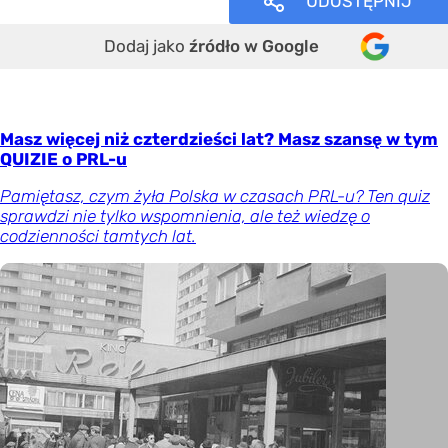
UDOSTĘPNIJ
Dodaj jako
źródło w Google
Masz więcej niż czterdzieści lat? Masz szansę w tym
QUIZIE o PRL-u
Pamiętasz, czym żyła Polska w czasach PRL-u? Ten quiz
sprawdzi nie tylko wspomnienia, ale też wiedzę o
codzienności tamtych lat.