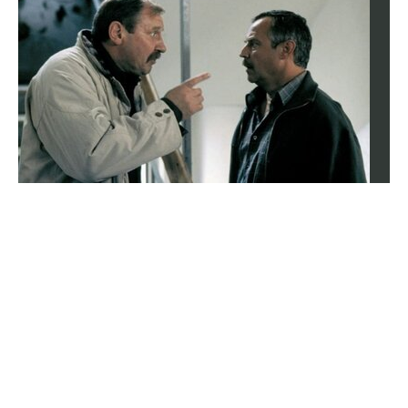
Kartkówka z matematyki. Odpowiedź na te
pytania powinien znać każdy
Pamiętasz jeszcze matematykę z podstawówki? Ten
quiz wygląda niewinnie, ale oprócz prostych obliczeń
trzeba znać też kilka szkolnych zasad.