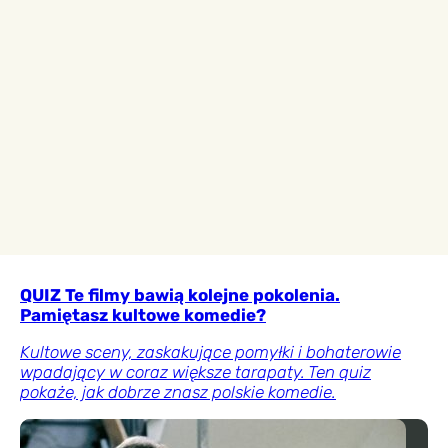
QUIZ Te filmy bawią kolejne pokolenia.
Pamiętasz kultowe komedie?
Kultowe sceny, zaskakujące pomyłki i bohaterowie
wpadający w coraz większe tarapaty. Ten quiz
pokaże, jak dobrze znasz polskie komedie.