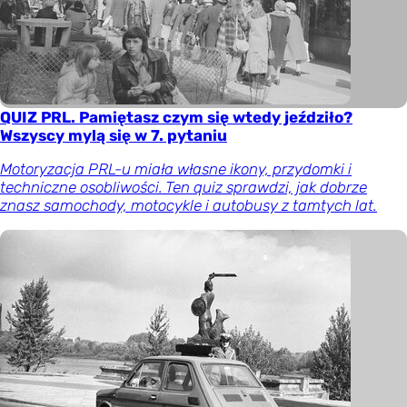
QUIZ PRL. Pamiętasz czym się wtedy jeździło?
Wszyscy mylą się w 7. pytaniu
Motoryzacja PRL-u miała własne ikony, przydomki i
techniczne osobliwości. Ten quiz sprawdzi, jak dobrze
znasz samochody, motocykle i autobusy z tamtych lat.