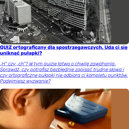
QUIZ ortograficzny dla spostrzegawczych. Uda ci się
uniknąć pułapki?
„H” czy „ch”? W tym quizie łatwo o chwilę zawahania.
Sprawdź, czy potrafisz bezbłędnie zapisać trudne słowa i
czy ortograficzne pułapki nie odbiorą ci kompletu punktów.
Podejmiesz wyzwanie?