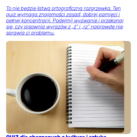
To nie będzie łatwa ortograficzna rozgrzewka. Ten
quiz wymaga znajomości zasad, dobrej pamięci i
pełnej koncentracji. Podejmij wyzwanie i przekonaj
się, czy pisownia wyrazów z „ż” i „rz” naprawdę nie
sprawia ci problemu.
QUIZ dla obeznanych z kulturą i sztuką.