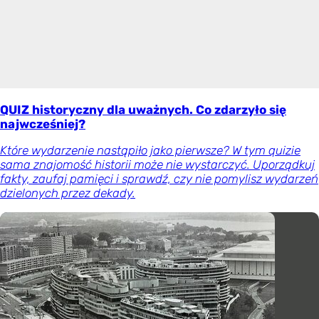
QUIZ historyczny dla uważnych. Co zdarzyło się
najwcześniej?
Które wydarzenie nastąpiło jako pierwsze? W tym quizie
sama znajomość historii może nie wystarczyć. Uporządkuj
fakty, zaufaj pamięci i sprawdź, czy nie pomylisz wydarzeń
dzielonych przez dekady.