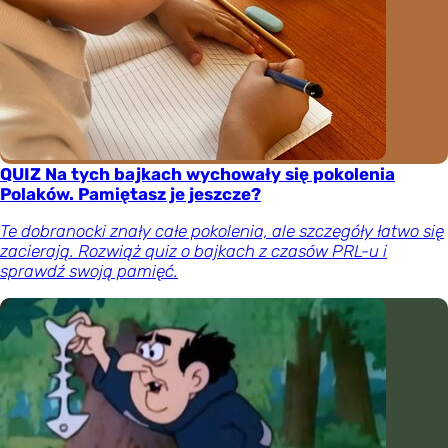
QUIZ Na tych bajkach wychowały się pokolenia
Polaków. Pamiętasz je jeszcze?
Te dobranocki znały całe pokolenia, ale szczegóły łatwo się
zacierają. Rozwiąż quiz o bajkach z czasów PRL-u i
sprawdź swoją pamięć.