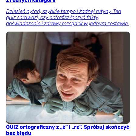
Dziesięć pytań, szybkie tempo i żadnej rutyny. Ten
quiz sprawdzi, czy potrafisz łączyć fakty,
doświadczenie i zdrowy rozsądek w jednym zestawie.
QUIZ ortograficzny z „ż” i „rz”. Spróbuj skończyć
bez błędu