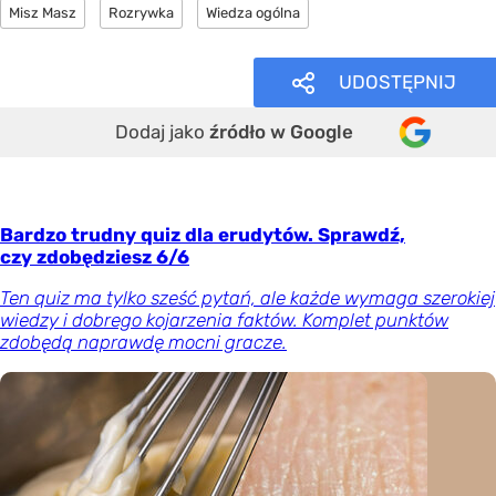
Misz Masz
Rozrywka
Wiedza ogólna
UDOSTĘPNIJ
Dodaj jako
źródło w Google
Bardzo trudny quiz dla erudytów. Sprawdź,
czy zdobędziesz 6/6
Ten quiz ma tylko sześć pytań, ale każde wymaga szerokiej
wiedzy i dobrego kojarzenia faktów. Komplet punktów
zdobędą naprawdę mocni gracze.